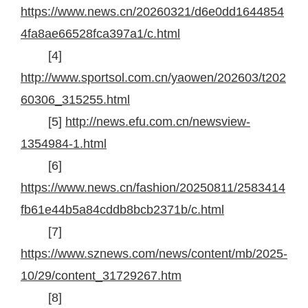
https://www.news.cn/20260321/d6e0dd1644854
4fa8ae66528fca397a1/c.html
[4]
http://www.sportsol.com.cn/yaowen/202603/t202
60306_315255.html
[5]
http://news.efu.com.cn/newsview-
1354984-1.html
[6]
https://www.news.cn/fashion/20250811/2583414
fb61e44b5a84cddb8bcb2371b/c.html
[7]
https://www.sznews.com/news/content/mb/2025-
10/29/content_31729267.htm
[8]