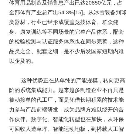
体育用品制造及销售总产出已达20850亿元，占
全部体育产业总产出54.3%[15]。从冰雪装备到球
类器材，行业已经形成覆盖竞技体育、群众健
身、康复训练等不同场景的完整产品体系，配套
的检验检测与认证服务体系也在同步完善，这种
品类之全、配套之细，是不少后发国家短期内难
以企及的。
这种优势正在从单纯的产能规模，转向更高
阶的系统集成能力。越来越多制造企业不再只是
被动接单的代工厂，而是凭借长期积累的技术能
力参与产品前端研发，成为品牌方难以绕开的合
作伙伴。数字化、智能化转型也在加快，从环保
可回收人造草坪、智能运动地板，到搭载人工智