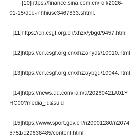
[10]https://finance.sina.com.cn/roll/2026-
01-15/doc-inhhiusc3467833.shtml.
[11]https://cn.csgf.org.cn/xhzx/ybgd/9457.html
[12]https://cn.csgf.org.cn/xhzx/hydt//10010.html
[13]https://cn.csgf.org.cn/xhzx/ybgd/10044.html
[14]https://news.qq.com/rain/a/20260421A01Y
HC00?media_id&suid
[15]https://www.sport.gov.cn/n20001280/n2074
5751/c29638485/content.html