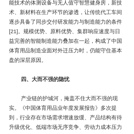
能技术的体测设备与无人值守智慧健身房，新技
术、新材料在生产环节的渗透，让传统代工车间
逐步具备了同步交付研发能力与制造能力的条件
[21]。规模优势、原料优势、集群响应速度与日
益完善的智能制造能力叠加在一起，构成了中国
体育用品制造业面对外迁压力时，仍能守住基本
盘的深层原因。
四、大而不强的隐忧
产业链的护城河，掩盖不住大而不强的现
实。《中国体育用品业年度发展报告》多次提
到，行业存在市场需求增速放缓、产品结构有待
升级优化、低端市场无序竞争、劳动力成本压力