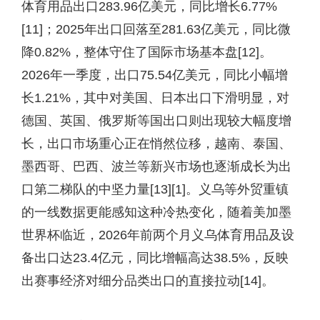
体育用品出口283.96亿美元，同比增长6.77%
[11]；2025年出口回落至281.63亿美元，同比微
降0.82%，整体守住了国际市场基本盘[12]。
2026年一季度，出口75.54亿美元，同比小幅增
长1.21%，其中对美国、日本出口下滑明显，对
德国、英国、俄罗斯等国出口则出现较大幅度增
长，出口市场重心正在悄然位移，越南、泰国、
墨西哥、巴西、波兰等新兴市场也逐渐成长为出
口第二梯队的中坚力量[13][1]。义乌等外贸重镇
的一线数据更能感知这种冷热变化，随着美加墨
世界杯临近，2026年前两个月义乌体育用品及设
备出口达23.4亿元，同比增幅高达38.5%，反映
出赛事经济对细分品类出口的直接拉动[14]。