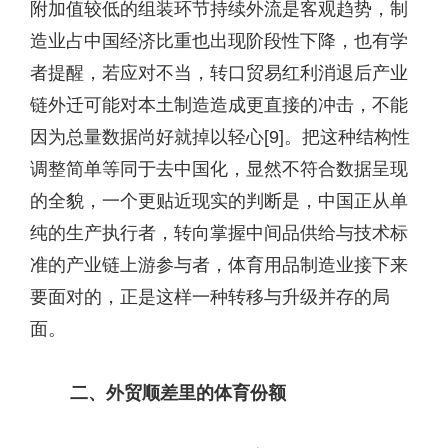
附加值较低的组装环节持续外流是客观趋势，制
造业占中国经济比重也出现阶段性下降，也有学
者提醒，若应对不当，转口贸易红利消退后产业
链外迁可能对本土制造造成更直接的冲击，不能
因为总量数据尚好就掉以轻心[9]。把这种结构性
调整简单等同于去中国化，显然不符合数据呈现
的全貌，一个更贴近现实的判断是，中国正从单
纯的生产执行者，转向掌握中间品供给与技术标
准的产业链上游参与者，体育用品制造业接下来
要面对的，正是这样一种转移与升级并存的局
面。
二、外贸顺差里的体育份额