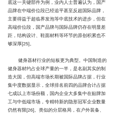
底这一关键部件为例，业内人士普遍认为，国产
品牌在中端价位段已经追平甚至反超国际品牌，
主要得益于超临界发泡等中底技术的进步，但在
高端价位段，国产品牌与国际品牌仍存在明显差
距，结构设计、鞋面材料等环节的原创积累也不
够深厚[25]。
健身器材行业的短板更为典型。中国制造的
健身器材约占全球产量的一半，是名副其实的制
造大国，但高端市场长期被国际品牌占据，行业
集中度数据显示，全球排名前四的品牌合计占据
七成以上市场份额，国内企业大多集中在贴牌加
工与中低端市场，专精特新的隐形冠军企业数量
仍然有限[26]。类似的分层格局，在户外装备、