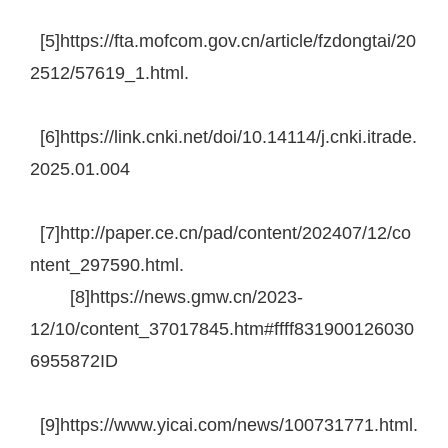
[5]https://fta.mofcom.gov.cn/article/fzdongtai/20
2512/57619_1.html.
[6]https://link.cnki.net/doi/10.14114/j.cnki.itrade.
2025.01.004
[7]http://paper.ce.cn/pad/content/202407/12/co
ntent_297590.html.
[8]https://news.gmw.cn/2023-
12/10/content_37017845.htm#ffff831900126030
6955872ID
[9]https://www.yicai.com/news/100731771.html.