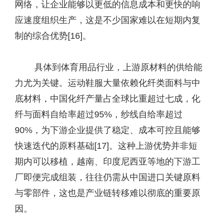
网络，让企业能够以更低的信息成本和更快的响
应速度组织生产，这是不少国家难以在短期内复
制的综合优势[16]。
具体到体育用品行业，上游原材料的供给能
力尤为关键。运动鞋服大量依赖化纤类面料与中
底材料，中国化纤产量占全球比重超过七成，化
纤与面料自给率超过95%，纱线自给率超过
90%，为下游企业提供了稳定、成本可控且能够
快速迭代的原料基础[17]。这种上游优势并非短
期内可以移植，越南、印度尼西亚等地的下游工
厂即便完成组装，往往仍需从中国进口关键原料
与零部件，这也是产业链转移难以彻底的重要原
因。