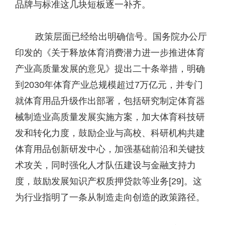
品牌与标准这几块短板逐一补齐。
政策层面已经给出明确信号。国务院办公厅
印发的《关于释放体育消费潜力进一步推进体育
产业高质量发展的意见》提出二十条举措，明确
到2030年体育产业总规模超过7万亿元，并专门
就体育用品升级作出部署，包括研究制定体育器
械制造业高质量发展实施方案，加大体育科技研
发和转化力度，鼓励企业与高校、科研机构共建
体育用品创新研发中心，加强基础前沿和关键技
术攻关，同时强化人才队伍建设与金融支持力
度，鼓励发展知识产权质押贷款等业务[29]。这
为行业指明了一条从制造走向创造的政策路径。