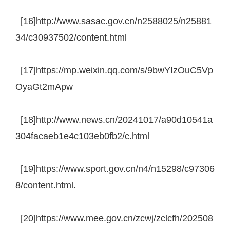
[16]http://www.sasac.gov.cn/n2588025/n25881
34/c30937502/content.html
[17]https://mp.weixin.qq.com/s/9bwYIzOuC5Vp
OyaGt2mApw
[18]http://www.news.cn/20241017/a90d10541a
304facaeb1e4c103eb0fb2/c.html
[19]https://www.sport.gov.cn/n4/n15298/c97306
8/content.html.
[20]https://www.mee.gov.cn/zcwj/zclcfh/202508