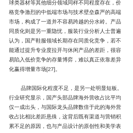
球类器材等其他细分领域同样不同程度存在，价
格竞争激烈的中低端市场与技术壁垒森严的高端
市场，构成了一道并不容易跨越的分水岭。产品
同质化则是另一重隐忧，服装行业分析人士普遍
认为，国产鞋服领域长期存在同质化竞争，若不
能通过提升专业度拉开与休闲产品的差距，很容
易陷入低价竞争的存量博弈，难以真正依靠差异
化赢得增量市场[27]。
品牌国际化程度不足，是另一处明显短板。
行业研究显示，国产头部品牌海外营收占比平均
仅一成出头，与国际龙头品牌数倍于此的海外营
收占比相比差距悬殊，这背后既有渠道与营销积
累不足的原因，也与产品设计的原创性和美学表