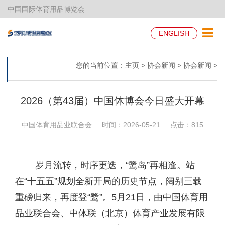
中国国际体育用品博览会
ENGLISH
您的当前位置：
主页
>
协会新闻
>
协会新闻
>
2026（第43届）中国体博会今日盛大开幕
中国体育用品业联合会
时间：2026-05-21
点击：
815
岁月流转，时序更迭，“鹭岛”再相逢。站
在“十五五”规划全新开局的历史节点，阔别三载
重磅归来，再度登“鹭”。5月21日，由中国体育用
品业联合会、中体联（北京）体育产业发展有限