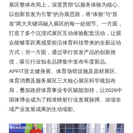
展区整体布局上，深度贯彻“以服务体验为核心、
以创新首发为引擎”的办展思路，将“体验”与“首
发”两大关键词融入展区的每一处细节。一方面，
打造了多个沉浸式展区互动体验配套活动，让观
众能够零距离感受前沿体育科技带来的全新运动
方式；另一方面，通过举行首发产品的创新推
优，吸引行业知名品牌集中发布年度新品。
APFIT亚太健身展、体育场馆设施及器材展区、
体育消费及服务展区三大核心展区科学规划布
局，叠加政府体育事业专区赋能加持，让2026中
国体博会成为了精准映射行业发展脉搏、浓缩全
域产业发展成果的生动缩影。