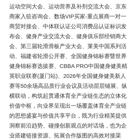
运动空间大会、运动营养及补剂交流大会、京东
商家入驻咨询会、数场VIP买家-重点展商一对一
商贸对接会、中体联认证公司消费品认证标识发
布会、健身产业交流大会、健身俱乐部经销商大
会、第三届轮滑滑板产业大会、莱美中国系列活
动、福建省轮滑公开赛、全国健身锦标赛暨世界
健身锦标赛选拔赛、CBBA PRO中国健身健美精
英职业联赛(厦门站)、2026年全国健身健美新人
赛等50余场高品质行业会议及活动层层铺展、纵
横联动，构筑起贯通体育全产业链生态的立体化
价值中枢，向业界呈现出一场覆盖体育全产业链
的思想盛宴与价值共享平台，既为行业精英提供
洞察前沿趋势、碰撞创新观点的对话场，也为企
业搭建链接资源、拓展合作版图的高效对接渠