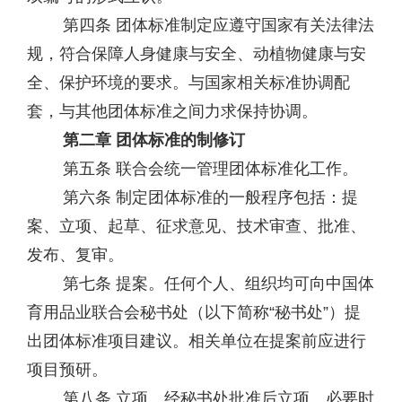
第四条 团体标准制定应遵守国家有关法律法
规，符合保障人身健康与安全、动植物健康与安
全、保护环境的要求。与国家相关标准协调配
套，与其他团体标准之间力求保持协调。
第二章 团体标准的制修订
第五条 联合会统一管理团体标准化工作。
第六条 制定团体标准的一般程序包括：提
案、立项、起草、征求意见、技术审查、批准、
发布、复审。
第七条 提案。任何个人、组织均可向中国体
育用品业联合会秘书处（以下简称“秘书处”）提
出团体标准项目建议。相关单位在提案前应进行
项目预研。
第八条 立项。经秘书处批准后立项。必要时