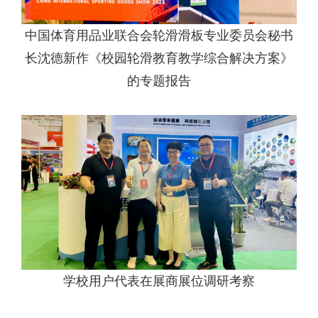
中国体育用品业联合会轮滑滑板专业委员会秘书
长沈德新作《校园轮滑教育教学综合解决方案》
的专题报告
学校用户代表在展商展位调研考察