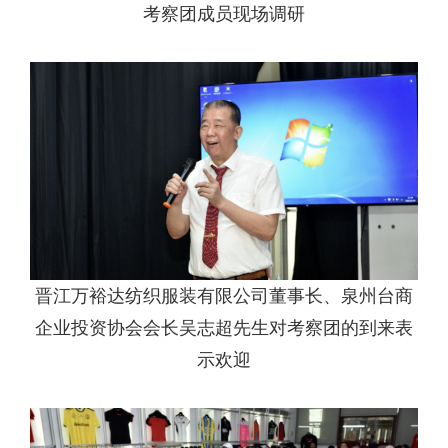
考察团成员现场调研
晋江万裕达纺织服装有限公司董事长、泉州台商
企业投资协会会长吴志超先生对考察团的到来表
示欢迎