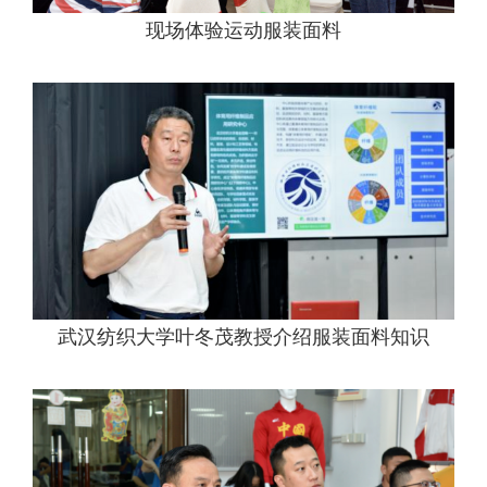
现场体验运动服装面料
武汉纺织大学叶冬茂教授介绍服装面料知识