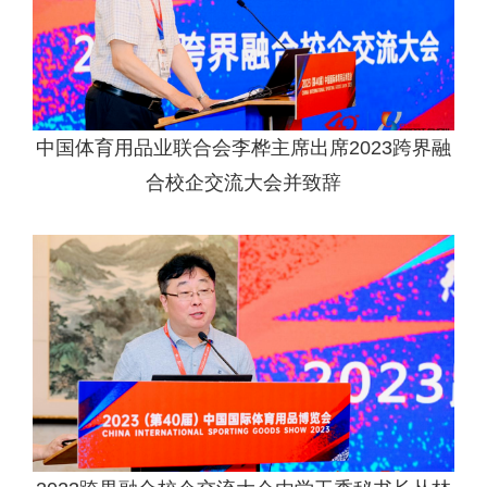
中国体育用品业联合会李桦主席出席2023跨界融
合校企交流大会并致辞