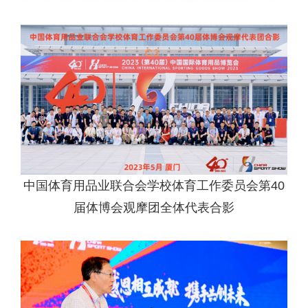
中国体育用品业联合会学校体育工作委员会第40
届体博会观摩团全体代表合影