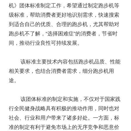
机》团体标准制定工作，希望通过制定跑步机等
级标准，帮助消费者更好地识别需求，快速搜索
到适合自己的优质、合理的跑步机，尤其帮助对
跑步机不了解，“选择困难症”的消费者，节省时
间，推动行业良性可持续发展。
该标准主要技术内容包括跑步机品质、性能
相关要求，也结合消费者需求，细分跑步机用
途。
该团体标准的制定和实施，不仅对于国家践
行全民健身战略具有积极的推动作用，同时也对
社会、行业和用户带来了诸多好处。一方面，标
准的制定有利于避免市场上的无序竞争和恶意价