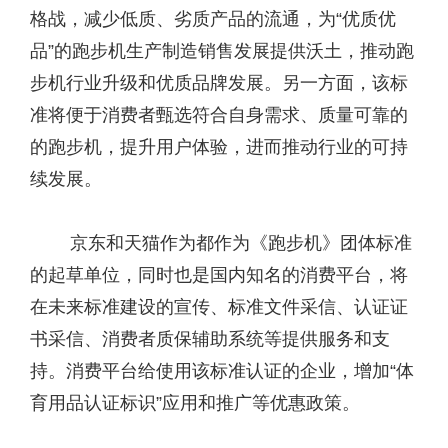
格战，减少低质、劣质产品的流通，为“优质优
品”的跑步机生产制造销售发展提供沃土，推动跑
步机行业升级和优质品牌发展。另一方面，该标
准将便于消费者甄选符合自身需求、质量可靠的
的跑步机，提升用户体验，进而推动行业的可持
续发展。
京东和天猫作为都作为《跑步机》团体标准
的起草单位，同时也是国内知名的消费平台，将
在未来标准建设的宣传、标准文件采信、认证证
书采信、消费者质保辅助系统等提供服务和支
持。消费平台给使用该标准认证的企业，增加“体
育用品认证标识”应用和推广等优惠政策。