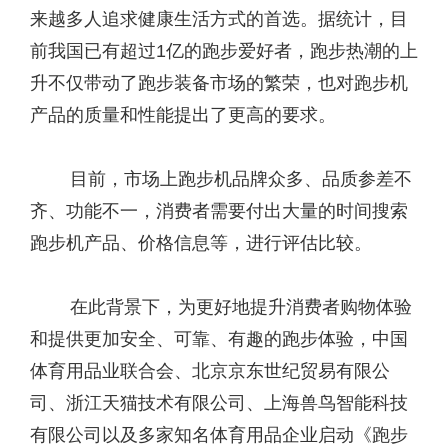
来越多人追求健康生活方式的首选。据统计，目
前我国已有超过1亿的跑步爱好者，跑步热潮的上
升不仅带动了跑步装备市场的繁荣，也对跑步机
产品的质量和性能提出了更高的要求。
目前，市场上跑步机品牌众多、品质参差不
齐、功能不一，消费者需要付出大量的时间搜索
跑步机产品、价格信息等，进行评估比较。
在此背景下，为更好地提升消费者购物体验
和提供更加安全、可靠、有趣的跑步体验，中国
体育用品业联合会、北京京东世纪贸易有限公
司、浙江天猫技术有限公司、上海兽鸟智能科技
有限公司以及多家知名体育用品企业启动《跑步