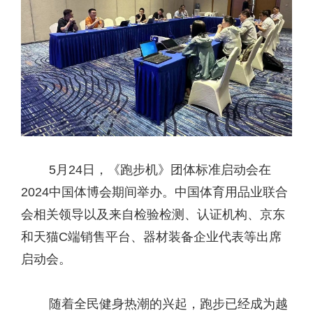
5月24日，《跑步机》团体标准启动会在
2024中国体博会期间举办。中国体育用品业联合
会相关领导以及来自检验检测、认证机构、京东
和天猫C端销售平台、器材装备企业代表等出席
启动会。
随着全民健身热潮的兴起，跑步已经成为越