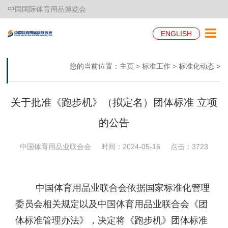
中国国际体育用品博览会
ENGLISH
您的当前位置：
主页
>
标准工作
>
标准化动态
>
关于批准《跑步机》（拟定名）团体标准 立项
的公告
中国体育用品业联合会
时间：2024-05-16
点击：
3723
中国体育用品业联合会依据国家标准化管理
委员会相关规定以及中国体育用品业联合会《团
体标准管理办法》，决定将《跑步机》团体标准