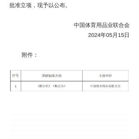
批准立项，现予以公布。
中国体育用品业联合会
2024年05月15日
附件：