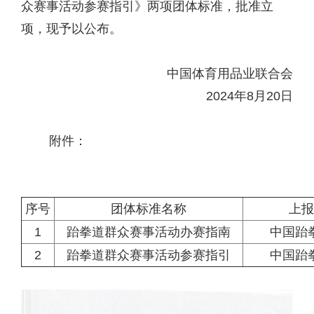
众赛事活动参赛指引》两项团体标准，批准立
项，现予以公布。
中国体育用品业联合会
2024年8月20日
附件：
序号
团体标准名称
上报
1
跆拳道群众赛事活动办赛指南
中国跆
2
跆拳道群众赛事活动参赛指引
中国跆