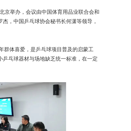
北京举办，会议由中国体育用品业联合会和
罗杰，中国乒乓球协会秘书长何潇等领导，
群体喜爱，是乒乓球项目普及的启蒙工
小乒乓球器材与场地缺乏统一标准，在一定