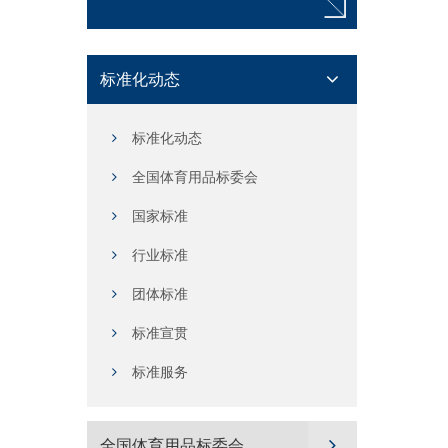
标准化动态
标准化动态
全国体育用品标委会
国家标准
行业标准
团体标准
标准宣贯
标准服务
全国体育用品标委会