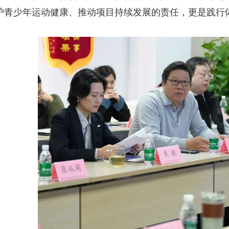
护青少年运动健康、推动项目持续发展的责任，更是践行