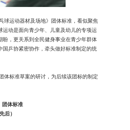
球运动器材及场地》团体标准，看似聚焦
球运动是面向青少年、儿童及幼儿的专项运
期盼，更关系到全民健身事业在青少年群体
中国乒协紧密协作，牵头做好标准制定的统
体标准草案的研讨，为后续该团标的制定
》团体标准
先后）