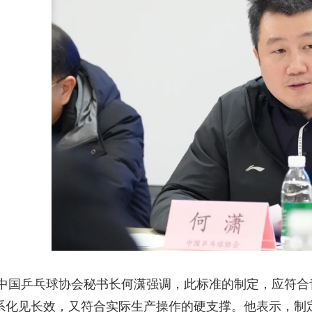
乒乓球协会秘书长何潇强调，此标准的制定，应符合青
系化见长效，又符合实际生产操作的硬支撑。他表示，制