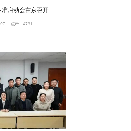
标准启动会在京召开
07
点击：
4731