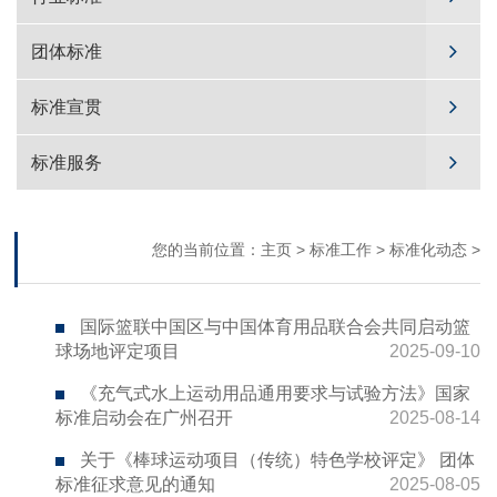
团体标准
标准宣贯
标准服务
您的当前位置：
主页
>
标准工作
>
标准化动态
>
国际篮联中国区与中国体育用品联合会共同启动篮
球场地评定项目
2025-09-10
《充气式水上运动用品通用要求与试验方法》国家
标准启动会在广州召开
2025-08-14
关于《棒球运动项目（传统）特色学校评定》 团体
标准征求意见的通知
2025-08-05