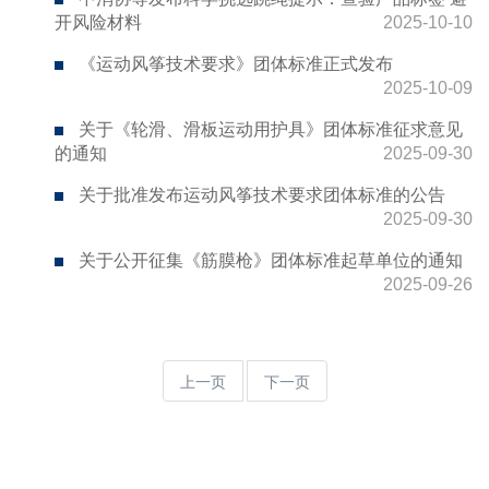
开风险材料
2025-10-10
《运动风筝技术要求》团体标准正式发布
2025-10-09
关于《轮滑、滑板运动用护具》团体标准征求意见
的通知
2025-09-30
关于批准发布运动风筝技术要求团体标准的公告
2025-09-30
关于公开征集《筋膜枪》团体标准起草单位的通知
2025-09-26
上一页
下一页