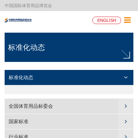
中国国际体育用品博览会
ENGLISH
标准化动态
标准化动态
全国体育用品标委会
国家标准
行业标准