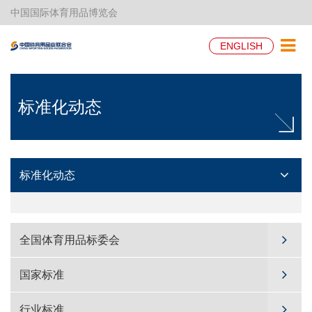
中国国际体育用品博览会
ENGLISH
标准化动态
标准化动态
全国体育用品标委会
国家标准
行业标准