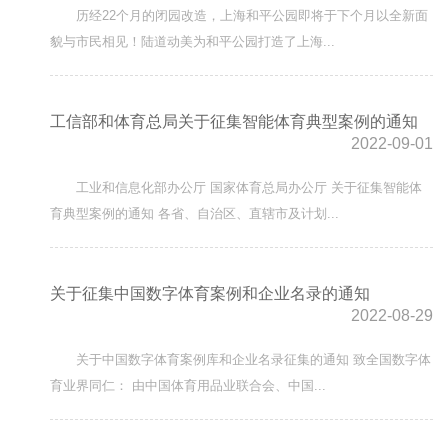
历经22个月的闭园改造，上海和平公园即将于下个月以全新面
貌与市民相见！陆道动美为和平公园打造了上海...
​工信部和体育总局关于征集智能体育典型案例的通知
2022-09-01
工业和信息化部办公厅 国家体育总局办公厅 关于征集智能体
育典型案例的通知 各省、自治区、直辖市及计划...
关于征集中国数字体育案例和企业名录的通知
2022-08-29
关于中国数字体育案例库和企业名录征集的通知 致全国数字体
育业界同仁： 由中国体育用品业联合会、中国...